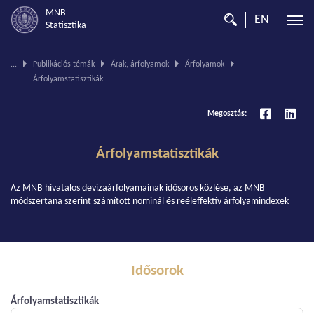
MNB
EN
Statisztika
Ön
...
Publikációs témák
Árak, árfolyamok
Árfolyamok
ezen
Árfolyamstatisztikák
az
oldalon
van.
Megosztás:
Árfolyamstatisztikák
Az MNB hivatalos devizaárfolyamainak idősoros közlése, az MNB
módszertana szerint számított nominál és reéleffektív árfolyamindexek
Idősorok
Árfolyamstatisztikák