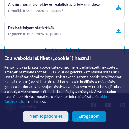
A forint nomináleffektív és reáleffektív árfolyamindexei
Legutóbb frissült: 2026. augusztus 6.
Devizaárfolyam statisztikák
Legutóbb frissült: 2026. augusztus 3.
Archív tartalmak
Ez a weboldal sütiket („cookie”) használ
Kérjük, pipálja ki azon cookie kategóriák mellett elhelyezett négyzetet,
amelyek használatához az ELFOGADOM gombra kattintással hozzájárul.
Hozzájárulását bármikor jogosult visszavonni (azaz a cookie beállításokat
megváltoztatni) az oldal alján található Cookie beállítások módosítása
gombra kattintva. A hozzájárulás visszavonása nem érinti a hozzájáruláson
alapuló, a visszavonás előtti adatkezelés jogszerűségét. A weboldalon
használt cookie-kra vonatkozó részletes információkat a
Cookie
Tájékoztató
tartalmazza.
MNB
Statisztika
Nem fogadom el
Elfogadom
Oldaltérkép
Vissza az MNB főoldalára