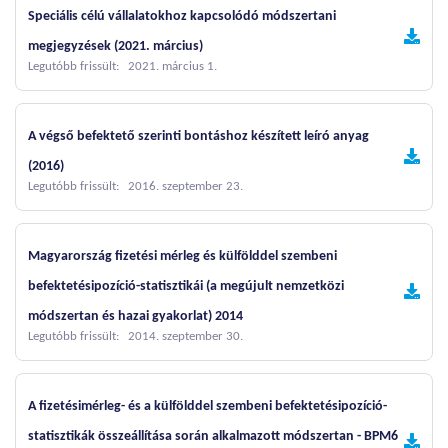
Speciális célú vállalatokhoz kapcsolódó módszertani
megjegyzések (2021. március)
Legutóbb frissült: 2021. március 1.
A végső befektető szerinti bontáshoz készített leíró anyag
(2016)
Legutóbb frissült: 2016. szeptember 23.
Magyarország fizetési mérleg és külfölddel szembeni
befektetésipozíció-statisztikái (a megújult nemzetközi
módszertan és hazai gyakorlat) 2014
Legutóbb frissült: 2014. szeptember 30.
A fizetésimérleg- és a külfölddel szembeni befektetésipozíció-
statisztikák összeállítása során alkalmazott módszertan - BPM6