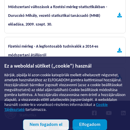
Módszertani változások a fizetési mérleg-statisztikákban -
Durucskó Mihály, vezető statisztikai tanácsadó (MNB)
előadása, 2009. szept. 30.
Fizetési mérleg - A legfontosabb tudnivalók a 2014-es
módszertani átállásról
Ez a weboldal sütiket („cookie”) használ
Kérjük, pipálja ki azon cookie kategóriák mellett elhelyezett négyzetet,
Közvetlen tőkebefektetés statisztika, Magyarország 1995-2005
amelyek használatához az ELFOGADOM gombra kattintással hozzájárul.
Hozzájárulását bármikor jogosult visszavonni (azaz a cookie beállításokat
megváltoztatni) az oldal alján található Cookie beállítások módosítása
gombra kattintva. A hozzájárulás visszavonása nem érinti a hozzájáruláson
alapuló, a visszavonás előtti adatkezelés jogszerűségét. A weboldalon
használt cookie-kra vonatkozó részletes információkat a
Cookie
Tájékoztató
tartalmazza.
MNB
Statisztika
Nem fogadom el
Elfogadom
Oldaltérkép
Vissza az MNB főoldalára