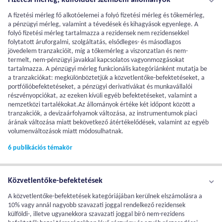
Fizetési mérleg, külfölddel szembeni állományok
A fizetési mérleg fő alkotóelemei a folyó fizetési mérleg és tőkemérleg,
a pénzügyi mérleg, valamint a tévedések és kihagyások egyenlege. A
folyó fizetési mérleg tartalmazza a rezidensek nem rezidensekkel
folytatott áruforgalmi, szolgáltatás, elsődleges- és másodlagos
jövedelem tranzakcióit, míg a tőkemérleg a viszonzatlan és nem-
termelt, nem-pénzügyi javakkal kapcsolatos vagyonmozgásokat
tartalmazza. A pénzügyi mérleg funkcionális kategóriánként mutatja be
a tranzakciókat: megkülönböztetjük a közvetlentőke-befektetéseket, a
portfólióbefektetéseket, a pénzügyi derivatívákat és munkavállalói
részvényopciókat, az ezeken kívüli egyéb befektetéseket, valamint a
nemzetközi tartalékokat.Az állományok értéke két időpont között a
tranzakciók, a devizaárfolyamok változása, az instrumentumok piaci
árának változása miatt bekövetkező átértékelődések, valamint az egyéb
volumenváltozások miatt módosulhatnak.
6 publikációs témakör
Közvetlentőke-befektetések
A közvetlentőke-befektetések kategóriájában kerülnek elszámolásra a
10% vagy annál nagyobb szavazati joggal rendelkező rezidensek
külföldi-, illetve ugyanekkora szavazati joggal bíró nem-rezidens