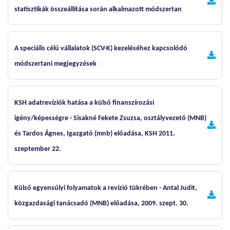
statisztikák összeállítása során alkalmazott módszertan
A speciális célú vállalatok (SCV-K) kezeléséhez kapcsolódó
módszertani megjegyzések
KSH adatrevíziók hatása a külső finanszírozási
igény/képességre - Sisakné Fekete Zsuzsa, osztályvezető (MNB)
és Tardos Ágnes, Igazgató (mnb) előadása, KSH 2011.
szeptember 22.
Külső egyensúlyi folyamatok a revízió tükrében - Antal Judit,
közgazdasági tanácsadó (MNB) előadása, 2009. szept. 30.