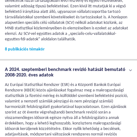
befektetők hazai társaságokban lévő részvény és egyéb részesedései,
valamint adósság típusú befektetései. Ezen kívül itt mutatjuk ki a végső
befektető irányítása alatt álló, ugyanazon vállalatcsoportba tartozó
társvállalatokkal szembeni követeléseket és tartozásokat is. A honlapon
alapvetően speciális célú vállalatok (SCV) nélküli adatokat közlünk, az
MNB statisztikai közleményeiben és elemzéseiben is ezeket az adatokat
elemzi. Az SCV-vel együttes adatok a „specialis-celu-vallalatokkal-
egyuttes-fdi-adatok” aloldalon találhatók.
8 publikációs témakör
A 2024. szeptemberi benchmark revízió hatását bemutató
2008-2020. éves adatok
Az Európai Statisztikai Rendszer (ESR) és a Központi Bankok Európai
Rendszere (KBER) közös ajánlásokat fogalmaz meg a makrogazdasági
statisztikák (a fizetési mérleg és külfölddel szembeni befektetési pozíció,
valamint a nemzeti számlák pénzügyi és nem pénzügyi számlái)
harmonizált felülvizsgálati gyakorlatával kapcsolatosan. Ezen ajánlások
szerint az öt évente végrehajtandó benchmark revízió során a
visszamenőleges idősorok egésze nyitva áll a felülvizsgálatra annak
érdekében, hogy a lehető leghosszabb, konzisztens makrogazdasági
idősorok kerüljenek közzétételre. Ekkor nyílik lehetőség a becslések,
adatjavítások, módszertani változások rendszeres normál revíziós