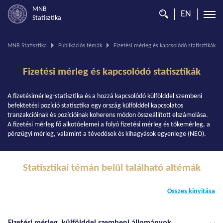
MNB
EN
Statisztika
Ön
MNB Statisztika
Publikációs témák
Fizetési mérleg és kapcsolódó statisztikák
ezen
az
Fizetési mérleg és kapcsolódó statisztikák
oldalon
van.
A fizetésimérleg-statisztika és a hozzá kapcsolódó külfölddel szembeni
befektetési pozíció statisztika egy ország külfölddel kapcsolatos
tranzakcióinak és pozícióinak koherens módon összeállított elszámolása.
A fizetési mérleg fő alkotóelemei a folyó fizetési mérleg és tőkemérleg, a
pénzügyi mérleg, valamint a tévedések és kihagyások egyenlege (NEO).
Statisztikai témán belül található altémák
Összes kinyitása