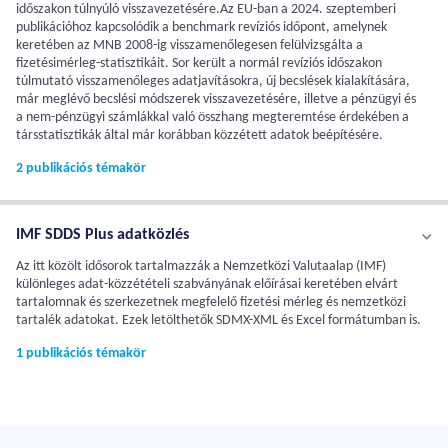
időszakon túlnyúló visszavezetésére.Az EU-ban a 2024. szeptemberi
publikációhoz kapcsolódik a benchmark revíziós időpont, amelynek
keretében az MNB 2008-ig visszamenőlegesen felülvizsgálta a
fizetésimérleg-statisztikáit. Sor került a normál revíziós időszakon
túlmutató visszamenőleges adatjavításokra, új becslések kialakítására,
már meglévő becslési módszerek visszavezetésére, illetve a pénzügyi és
a nem-pénzügyi számlákkal való összhang megteremtése érdekében a
társstatisztikák által már korábban közzétett adatok beépítésére.
2 publikációs témakör
IMF SDDS Plus adatközlés
Az itt közölt idősorok tartalmazzák a Nemzetközi Valutaalap (IMF)
különleges adat-közzétételi szabványának előírásai keretében elvárt
tartalomnak és szerkezetnek megfelelő fizetési mérleg és nemzetközi
tartalék adatokat. Ezek letölthetők SDMX-XML és Excel formátumban is.
1 publikációs témakör