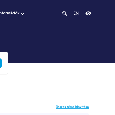
EN
Információk
Összes téma kinyitása