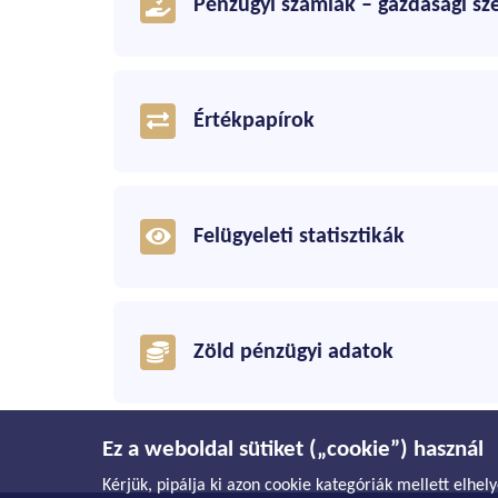
Pénzügyi számlák – gazdasági sze
Értékpapírok
Felügyeleti statisztikák
Zöld pénzügyi adatok
Ez a weboldal sütiket („cookie”) használ
Kérjük, pipálja ki azon cookie kategóriák mellett el