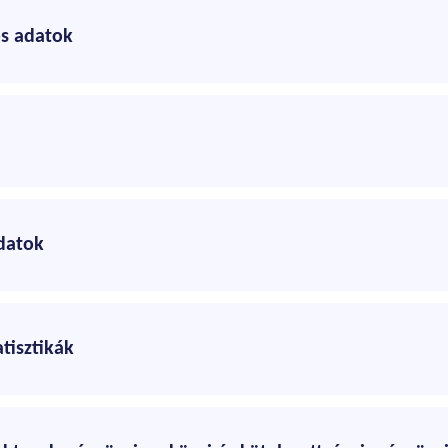
os adatok
datok
tisztikák