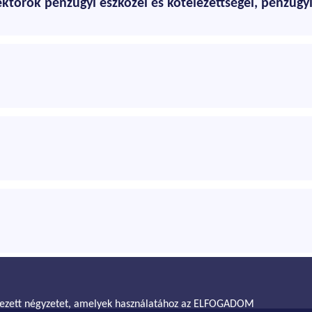
ktorok pénzügyi eszközei és kötelezettségei, pénzügy
helyezett négyzetet, amelyek használatához az ELFOGADOM