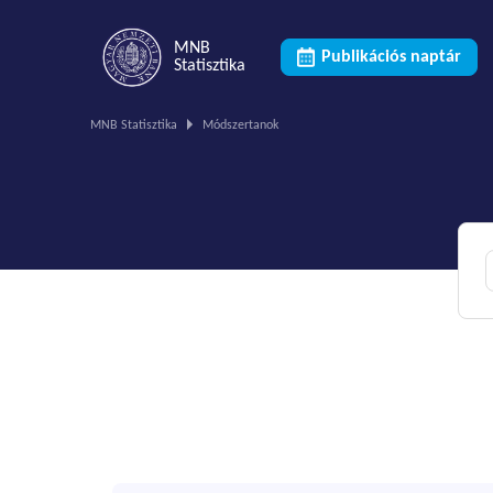
MNB
Publikációs naptár
Statisztika
Ön
MNB Statisztika
Módszertanok
ezen
az
oldalon
van.