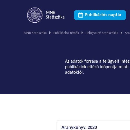
MNB
Publikációs naptár
Statisztika
Ön
MNB Statisztika
Publikációs témák
Felügyeleti statisztikák
Ara
ezen
az
oldalon
van.
Az adatok forrása a felügyelt inté
publikációk eltérő időpontja miat
adatoktól.
Aranykönyv, 2020