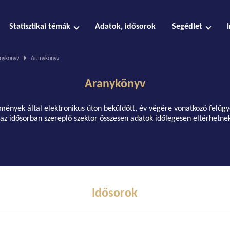
Statisztikai témák
Adatok, idősorok
Segédlet
nykönyv
Aranykönyv
Aranykönyv
zmények által elektronikus úton beküldött, év végére vonatkozó felügy
t az idősorban szereplő szektor összesen adatok időlegesen eltérhetn
Idősorok