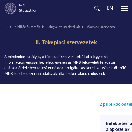
MNB
EN
Statisztika
Ön
...
Publikációs témák
Felügyeleti statisztikák
Tőkepiaci szervezetek
ezen
az
II. Tőkepiaci szervezetek
oldalon
van.
A mindenkor hatályos, a tőkepiaci szervezetek által a jegybanki
információs rendszerhez elsődlegesen az MNB felügyeleti feladatai
ellátása érdekében teljesítendő adatszolgáltatási kötelezettségekről szóló
MNB rendelet szerinti adatszolgáltatásokon alapuló idősorok
2 publikációs t
Befektetési 
alapkezelők