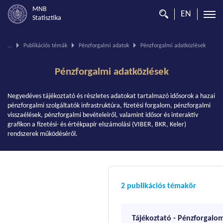
MNB
EN
Statisztika
Ön
...
Publikációs témák
Pénzforgalmi adatok
Pénzforgalmi adatközlések
ezen
az
Pénzforgalmi adatközlések
oldalon
van.
Negyedéves tájékoztató és részletes adatokat tartalmazó idősorok a hazai
pénzforgalmi szolgáltatók infrastruktúra, fizetési forgalom, pénzforgalmi
visszaélések, pénzforgalmi bevételeiről, valamint idősor és interaktív
grafikon a fizetési- és értékpapír elszámolási (VIBER, BKR, Keler)
rendszerek működéséről.
2 publikációs témakör
Tájékoztató - Pénzforgalo