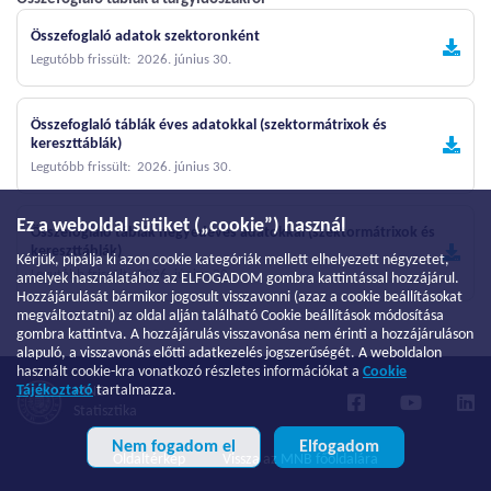
Összefoglaló adatok szektoronként
Legutóbb frissült: 2026. június 30.
Összefoglaló táblák éves adatokkal (szektormátrixok és
kereszttáblák)
Legutóbb frissült: 2026. június 30.
Ez a weboldal sütiket („cookie”) használ
Összefoglaló táblák negyedéves adatokkal (szektormátrixok és
kereszttáblák)
Kérjük, pipálja ki azon cookie kategóriák mellett elhelyezett négyzetet,
Legutóbb frissült: 2026. június 30.
amelyek használatához az ELFOGADOM gombra kattintással hozzájárul.
Hozzájárulását bármikor jogosult visszavonni (azaz a cookie beállításokat
megváltoztatni) az oldal alján található Cookie beállítások módosítása
gombra kattintva. A hozzájárulás visszavonása nem érinti a hozzájáruláson
alapuló, a visszavonás előtti adatkezelés jogszerűségét. A weboldalon
használt cookie-kra vonatkozó részletes információkat a
Cookie
Tájékoztató
tartalmazza.
MNB
Statisztika
Nem fogadom el
Elfogadom
Oldaltérkép
Vissza az MNB főoldalára