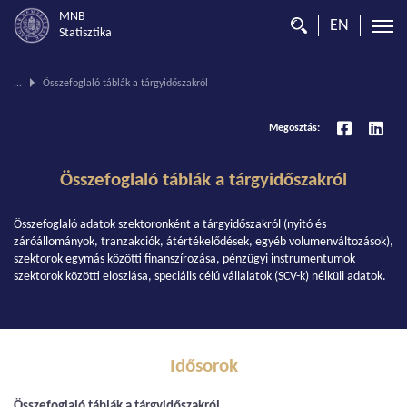
MNB
EN
Statisztika
Ön
...
Összefoglaló táblák a tárgyidőszakról
ezen
az
Megosztás:
oldalon
van.
Összefoglaló táblák a tárgyidőszakról
Összefoglaló adatok szektoronként a tárgyidőszakról (nyitó és
záróállományok, tranzakciók, átértékelődések, egyéb volumenváltozások),
szektorok egymás közötti finanszírozása, pénzügyi instrumentumok
szektorok közötti eloszlása, speciális célú vállalatok (SCV-k) nélküli adatok.
Idősorok
Összefoglaló táblák a tárgyidőszakról