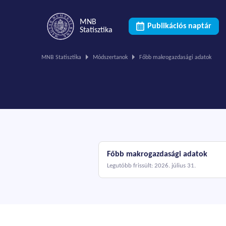
MNB
Publikációs naptár
Statisztika
Ön
MNB Statisztika
Módszertanok
Főbb makrogazdasági adatok
ezen
az
oldalon
van.
Főbb makrogazdasági adatok
Legutóbb frissült: 2026. július 31.