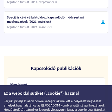
Legutóbb frissült: 2014. szeptember 30.
Speciális célú vállalatokhoz kapcsolódó módszertani
megjegyzések (2021. március)
Legutóbb frissült: 2021. március 1.
Kapcsolódó publikációk
Jövedelmek
Legutóbb frissült: 2026.03.27.
Ez a weboldal sütiket („cookie”) használ
Következő frissítés: 2026.09.25.
Kérjük, pipálja ki azon cookie kategóriák mellett elhelyezett négyzetet,
amelyek használatához az ELFOGADOM gombra kattintással hozzájárul.
Hozzájárulását bármikor jogosult visszavonni (azaz a cookie beállításokat