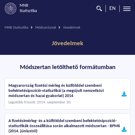
MNB
EN
Statisztika
Ön
MNB Statisztika
Módszertanok
Jövedelmek
ezen
az
Jövedelmek
oldalon
van.
Módszertan letölthető formátumban
Magyarország fizetési mérleg és külfölddel szembeni
befektetésipozíció-statisztikái (a megújult nemzetközi
módszertan és hazai gyakorlat) 2014
Legutóbb frissült: 2014. szeptember 30.
A fizetésimérleg- és a külfölddel szembeni befektetésipozíció-
statisztikák összeállítása során alkalmazott módszertan - BPM6
(2014. júniustól)