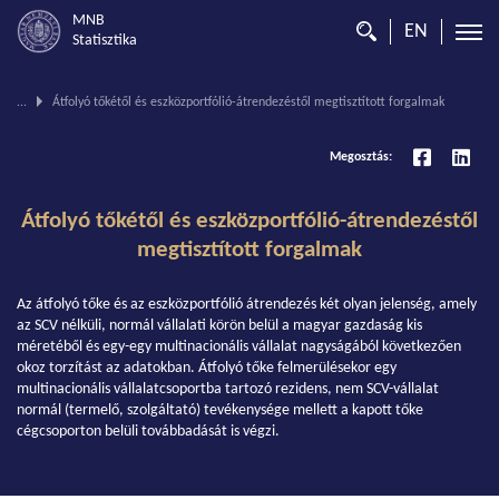
MNB
EN
Statisztika
Ön
...
Átfolyó tőkétől és eszközportfólió-átrendezéstől megtisztított forgalmak
ezen
az
Megosztás:
oldalon
van.
Átfolyó tőkétől és eszközportfólió-átrendezéstől
megtisztított forgalmak
Az átfolyó tőke és az eszközportfólió átrendezés két olyan jelenség, amely
az SCV nélküli, normál vállalati körön belül a magyar gazdaság kis
méretéből és egy-egy multinacionális vállalat nagyságából következően
okoz torzítást az adatokban. Átfolyó tőke felmerülésekor egy
multinacionális vállalatcsoportba tartozó rezidens, nem SCV-vállalat
normál (termelő, szolgáltató) tevékenysége mellett a kapott tőke
cégcsoporton belüli továbbadását is végzi.