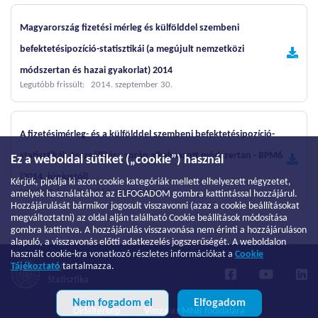
Magyarország fizetési mérleg és külfölddel szembeni
befektetésipozíció-statisztikái (a megújult nemzetközi
módszertan és hazai gyakorlat) 2014
Legutóbb frissült: 2014. szeptember 30.
A fizetésimérleg- és a külfölddel szembeni befektetésipozíció-
statisztikák összeállítása során alkalmazott módszertan - BPM6
Ez a weboldal sütiket („cookie”) használ
(2014. júniustól)
Kérjük, pipálja ki azon cookie kategóriák mellett elhelyezett négyzetet,
Legutóbb frissült: 2014. szeptember 30.
amelyek használatához az ELFOGADOM gombra kattintással hozzájárul.
Hozzájárulását bármikor jogosult visszavonni (azaz a cookie beállításokat
megváltoztatni) az oldal alján található Cookie beállítások módosítása
gombra kattintva. A hozzájárulás visszavonása nem érinti a hozzájáruláson
alapuló, a visszavonás előtti adatkezelés jogszerűségét. A weboldalon
használt cookie-kra vonatkozó részletes információkat a
Cookie
Tájékoztató
tartalmazza.
MNB
Statisztika
Nem fogadom el
Elfogadom
Oldaltérkép
Vissza az MNB főoldalára