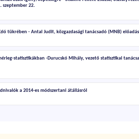
. szeptember 22.
zió tükrében - Antal Judit, közgazdasági tanácsadó (MNB) előadása
mérleg-statisztikákban -Durucskó Mihály, vezető statisztikai tanác
udnivalók a 2014-es módszertani átállásról