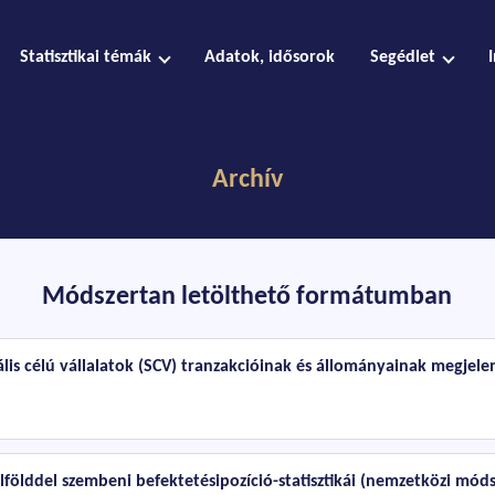
Statisztikai témák
Adatok, idősorok
Segédlet
Archív
Módszertan letölthető formátumban
is célú vállalatok (SCV) tranzakcióinak és állományainak megjelení
lfölddel szembeni befektetésipozíció-statisztikái (nemzetközi móds