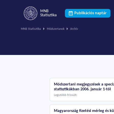
MNB
Publikációs naptár
Statisztika
Ön
MNB Statisztika
Módszertanok
Archív
ezen
az
oldalon
van.
Módszertani megjegyzések a speciál
statisztikákban 2006. január 1-től
Legutóbb frissült:
Magyarország fizetési mérleg és kü