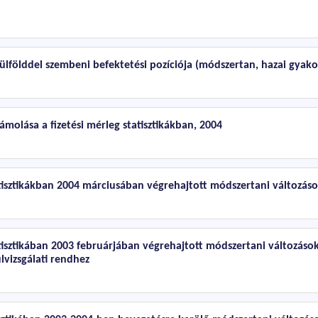
ülfölddel szembeni befektetési pozíciója (módszertan, hazai gyako
ámolása a fizetési mérleg statisztikákban, 2004
atisztikákban 2004 márciusában végrehajtott módszertani változás
atisztikában 2003 februárjában végrehajtott módszertani változáso
lvizsgálati rendhez