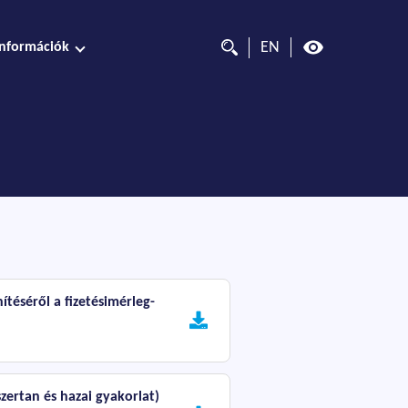
EN
Információk
téséről a fizetésimérleg-
zertan és hazai gyakorlat)