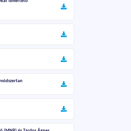
okat ismertető
t módszertan
ető (MNB) és Tardos Ágnes,