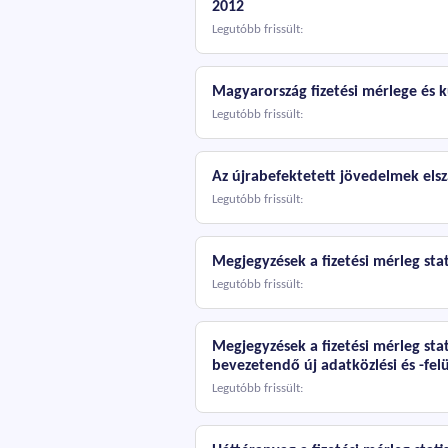
2012
Legutóbb frissült:
Magyarország fizetési mérlege és k
Legutóbb frissült:
Az újrabefektetett jövedelmek elsz
Legutóbb frissült:
Megjegyzések a fizetési mérleg st
Legutóbb frissült:
Megjegyzések a fizetési mérleg st
bevezetendő új adatközlési és -felü
Legutóbb frissült: