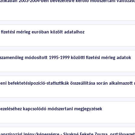
tisztikában 2003-2004-ben bevezetésre kerölő módszertani változás
 fizetési mérleg euróban közölt adataihoz
zamenőleg módosított 1995-1999 közötti fizetési mérleg adatok
beni befektetésipozíció-statisztikák összeállítása során alkalmazot
) kezeléséhez kapcsolódó módszertani megjegyzések
nanszírozási igény/képességre - Sisakné Fekete Zsuzsa, osztályvez