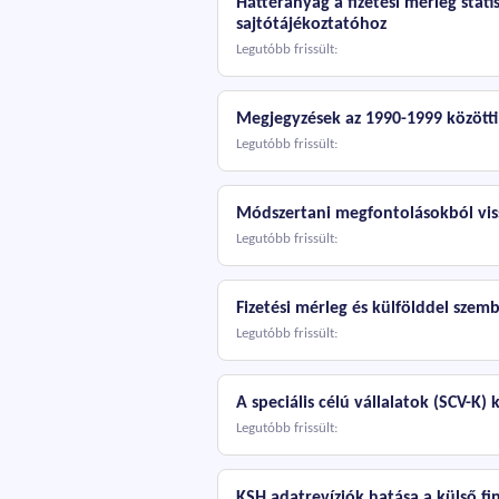
Háttéranyag a fizetési mérleg sta
sajtótájékoztatóhoz
Legutóbb frissült:
Megjegyzések az 1990-1999 közötti
Legutóbb frissült:
Módszertani megfontolásokból viss
Legutóbb frissült:
Fizetési mérleg és külfölddel szem
Legutóbb frissült:
A speciális célú vállalatok (SCV-K
Legutóbb frissült:
KSH adatrevíziók hatása a külső fi